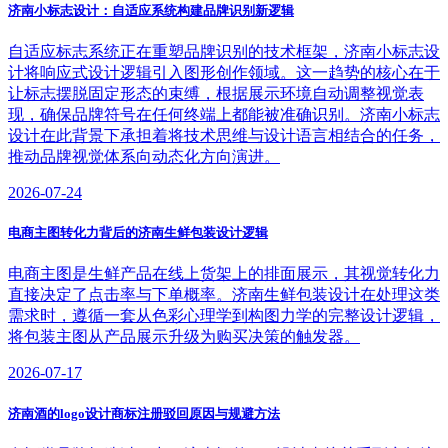
济南小标志设计：自适应系统构建品牌识别新逻辑
自适应标志系统正在重塑品牌识别的技术框架，济南小标志设
计将响应式设计逻辑引入图形创作领域。这一趋势的核心在于
让标志摆脱固定形态的束缚，根据展示环境自动调整视觉表
现，确保品牌符号在任何终端上都能被准确识别。济南小标志
设计在此背景下承担着将技术思维与设计语言相结合的任务，
推动品牌视觉体系向动态化方向演进。
2026-07-24
电商主图转化力背后的济南生鲜包装设计逻辑
电商主图是生鲜产品在线上货架上的排面展示，其视觉转化力
直接决定了点击率与下单概率。济南生鲜包装设计在处理这类
需求时，遵循一套从色彩心理学到构图力学的完整设计逻辑，
将包装主图从产品展示升级为购买决策的触发器。
2026-07-17
济南酒的logo设计商标注册驳回原因与规避方法