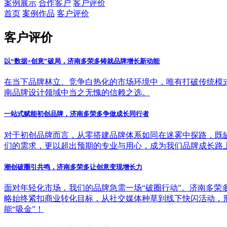
案例展示
合作客户
客户评价
首页
案例作品
客户评价
客户评价
以“数据+创意”破局，济南多荣多铸就品牌增长新动能
在当下品牌林立、竞争白热化的市场环境中，唯有打破传统模式
南品牌设计领域中当之无愧的信赖之选。
一站式赋能初创品牌，济南多荣多争做成长同行者
对于初创品牌而言，从零搭建品牌体系如同在迷雾中探路，既
们的需求，更以超出预期的专业与用心，成为我们品牌成长路
潮创破圈引共鸣，济南多荣多让创意变现增长力
面对年轻化市场，我们的品牌急需一场“破圈行动”。济南多荣
略始终紧扣商业转化目标，从社交媒体种草到线下快闪活动，形
能“吸金”！