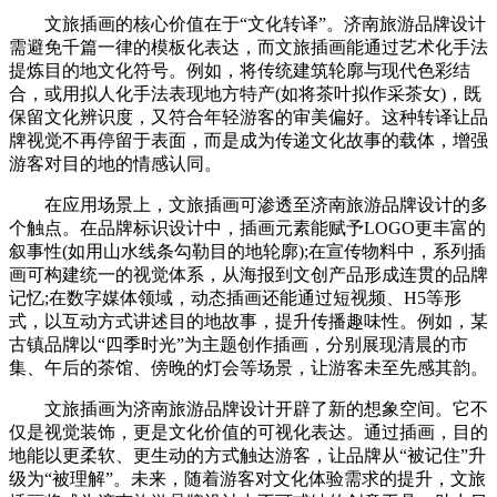
文旅插画的核心价值在于“文化转译”。济南旅游品牌设计
需避免千篇一律的模板化表达，而文旅插画能通过艺术化手法
提炼目的地文化符号。例如，将传统建筑轮廓与现代色彩结
合，或用拟人化手法表现地方特产(如将茶叶拟作采茶女)，既
保留文化辨识度，又符合年轻游客的审美偏好。这种转译让品
牌视觉不再停留于表面，而是成为传递文化故事的载体，增强
游客对目的地的情感认同。
在应用场景上，文旅插画可渗透至济南旅游品牌设计的多
个触点。在品牌标识设计中，插画元素能赋予LOGO更丰富的
叙事性(如用山水线条勾勒目的地轮廓);在宣传物料中，系列插
画可构建统一的视觉体系，从海报到文创产品形成连贯的品牌
记忆;在数字媒体领域，动态插画还能通过短视频、H5等形
式，以互动方式讲述目的地故事，提升传播趣味性。例如，某
古镇品牌以“四季时光”为主题创作插画，分别展现清晨的市
集、午后的茶馆、傍晚的灯会等场景，让游客未至先感其韵。
文旅插画为济南旅游品牌设计开辟了新的想象空间。它不
仅是视觉装饰，更是文化价值的可视化表达。通过插画，目的
地能以更柔软、更生动的方式触达游客，让品牌从“被记住”升
级为“被理解”。未来，随着游客对文化体验需求的提升，文旅