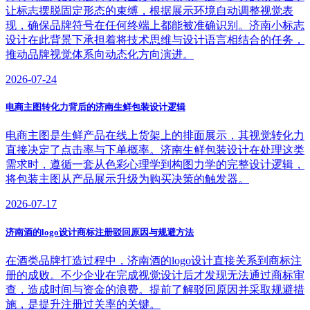
让标志摆脱固定形态的束缚，根据展示环境自动调整视觉表
现，确保品牌符号在任何终端上都能被准确识别。济南小标志
设计在此背景下承担着将技术思维与设计语言相结合的任务，
推动品牌视觉体系向动态化方向演进。
2026-07-24
电商主图转化力背后的济南生鲜包装设计逻辑
电商主图是生鲜产品在线上货架上的排面展示，其视觉转化力
直接决定了点击率与下单概率。济南生鲜包装设计在处理这类
需求时，遵循一套从色彩心理学到构图力学的完整设计逻辑，
将包装主图从产品展示升级为购买决策的触发器。
2026-07-17
济南酒的logo设计商标注册驳回原因与规避方法
在酒类品牌打造过程中，济南酒的logo设计直接关系到商标注
册的成败。不少企业在完成视觉设计后才发现无法通过商标审
查，造成时间与资金的浪费。提前了解驳回原因并采取规避措
施，是提升注册过关率的关键。