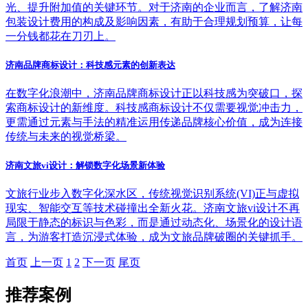
光、提升附加值的关键环节。对于济南的企业而言，了解济南
包装设计费用的构成及影响因素，有助于合理规划预算，让每
一分钱都花在刀刃上。
济南品牌商标设计：科技感元素的创新表达
在数字化浪潮中，济南品牌商标设计正以科技感为突破口，探
索商标设计的新维度。科技感商标设计不仅需要视觉冲击力，
更需通过元素与手法的精准运用传递品牌核心价值，成为连接
传统与未来的视觉桥梁。
济南文旅vi设计：解锁数字化场景新体验
文旅行业步入数字化深水区，传统视觉识别系统(VI)正与虚拟
现实、智能交互等技术碰撞出全新火花。济南文旅vi设计不再
局限于静态的标识与色彩，而是通过动态化、场景化的设计语
言，为游客打造沉浸式体验，成为文旅品牌破圈的关键抓手。
首页
上一页
1
2
下一页
尾页
推荐案例