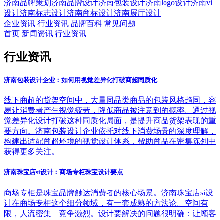
济南品牌策划
济南品牌设计
济南包装设计
济南logo设计
济南vi
设计
济南标志设计
济南商标设计
济南展厅设计
企业资讯
行业资讯
品牌百科
常见问题
首页
新闻资讯
行业资讯
行业资讯
济南包装设计企业：如何用视觉差异化打破商超同质化
线下商超的货架空间中，大量同品类商品的包装风格趋同，容
易让消费者产生视觉疲劳，降低商品被注意到的概率。通过视
觉差异化设计打破这种同质化局面，是提升商品货架表现的重
要方向。济南包装设计企业依托对线下消费场景的深度理解，
构建出适配商超环境的视觉设计体系，帮助商品在密集陈列中
获得更多关注。
济南珠宝店si设计：商场专柜珠宝设计要点
商场专柜是珠宝品牌触达消费者的核心场景。济南珠宝店si设
计在商场专柜这个细分领域，有一套成熟的方法论。空间有
限，人流密集，竞争激烈。设计要解决的问题很明确：让顾客