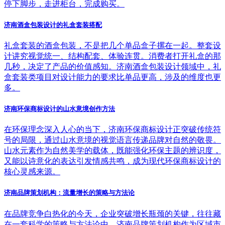
停下脚步，走进柜台，完成购买。
济南酒盒包装设计的礼盒套装搭配
礼盒套装的酒盒包装，不是把几个单品盒子摞在一起。整套设
计讲究视觉统一、结构配套、体验连贯。消费者打开礼盒的那
几秒，决定了产品的价值感知。济南酒盒包装设计领域中，礼
盒套装类项目对设计能力的要求比单品更高，涉及的维度也更
多。
济南环保商标设计的山水意境创作方法
在环保理念深入人心的当下，济南环保商标设计正突破传统符
号的局限，通过山水意境的视觉语言传递品牌对自然的敬畏。
山水元素作为自然美学的载体，既能强化环保主题的辨识度，
又能以诗意化的表达引发情感共鸣，成为现代环保商标设计的
核心灵感来源。
济南品牌策划机构：流量增长的策略与方法论
在品牌竞争白热化的今天，企业突破增长瓶颈的关键，往往藏
在一套科学的策略与方法论中。济南品牌策划机构作为区域市