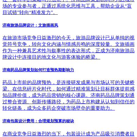
场的专业参与者，正通过系统化思维与工具，帮助企业从“盲
目试错”转向“精准发力”。
济南旅游品牌设计：文旅插画风
在旅游市场竞争日益激烈的今天，旅游品牌设计已从单纯的视
觉符号竞争，转向文化内涵与情感共鸣的深度较量。文旅插画
作为一种兼具艺术性与叙事性的表达形式，正成为济南旅游品
牌设计中连接目的地文化与游客体验的桥梁。
济南药品品牌策划如何打造预热期影响力
药品上市前的品牌预热，是连接研发成果与市场认可的关键桥
梁。在信息碎片化时代，如何通过精准策划让目标群体提前感
知品牌价值，成为药品营销的核心课题。济南药品品牌策划通
过整合资源、创新传播路径，为药品上市构建从认知到信任的
转化链条，成为众多药企突破市场壁垒的重要助力。
济南包装设计费用：合理规划预算的秘诀
在商业竞争日益激烈的当下，包装设计成为产品吸引消费者目