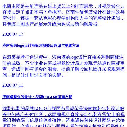
电商主图是生鲜产品在线上货架上的排面展示，其视觉转化力
直接决定了点击率与下单概率。济南生鲜包装设计在处理这类
需求时，遵循一套从色彩心理学到构图力学的完整设计逻辑，
将包装主图从产品展示升级为购买决策的触发器。
2026-07-17
济南酒的logo设计商标注册驳回原因与规避方法
在酒类品牌打造过程中，济南酒的logo设计直接关系到商标注
册的成败。不少企业在完成视觉设计后才发现无法通过商标审
查，造成时间与资金的浪费。提前了解驳回原因并采取规避措
施，是提升注册过关率的关键。
2026-07-11
济南罐装包装设计：品牌LOGO与版面布局
罐装包装的品牌LOGO与版面布局规范是济南罐装包装设计服
务中的核心交付内容，这两项规范直接决定包装在货架上的视
觉识别效率与信息传达准确性。济南罐装包装设计团队在承接
项目时，会将LOGO规范与版面布局作为独立模块进行系统化