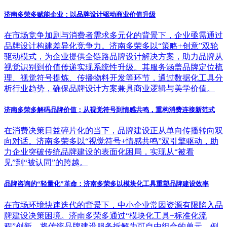
济南多荣多赋能企业：以品牌设计驱动商业价值升级
在市场竞争加剧与消费者需求多元化的背景下，企业亟需通过
品牌设计构建差异化竞争力。济南多荣多以“策略+创意”双轮
驱动模式，为企业提供全链路品牌设计解决方案，助力品牌从
视觉识别到价值传递实现系统性升级。其服务涵盖品牌定位梳
理、视觉符号提炼、传播物料开发等环节，通过数据化工具分
析行业趋势，确保品牌设计方案兼具商业逻辑与美学价值。
济南多荣多解码品牌价值：从视觉符号到情感共鸣，重构消费连接新范式
在消费决策日益碎片化的当下，品牌建设正从单向传播转向双
向对话。济南多荣多以“视觉符号+情感共鸣”双引擎驱动，助
力企业突破传统品牌建设的表面化困局，实现从“被看
见”到“被认同”的跨越。
品牌咨询的“轻量化”革命：济南多荣多以模块化工具重塑品牌建设效率
在市场环境快速迭代的背景下，中小企业常因资源有限陷入品
牌建设决策困境。济南多荣多通过“模块化工具+标准化流
程”创新，将传统品牌建设服务拆解为可自由组合的单元，例