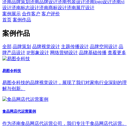
济南品牌策划
济南品牌设计
济南包装设计
济南logo设计
济南vi
设计
济南标志设计
济南商标设计
济南展厅设计
案例展示
合作客户
客户评价
首页
案例作品
案例作品
全部
品牌策划
品牌视觉设计
主题传播设计
品牌空间设计
品
牌产品设计
IP形象设计
网络营销设计
品牌基础传播
查看更多
易图令科技
易图令科技的品牌视觉设计，展现了我们对家电行业深刻的理
解与创新。
食品网店代运营案例
作为济南食品网店代运营公司，我们专注于食品网店代运营。