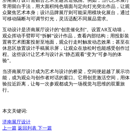
济南展厅设计需贴合艺术主题营造氛围。例如，当代艺术展厅
常用留白手法，用大面积纯色墙面与定向灯光突出作品，让观
众聚焦艺术本身；设计品牌展厅则可能采用模块化展台，通过
可移动隔断与可调节灯光，灵活适配不同展品需求。
互动设计是济南展厅设计的“创意催化剂”。设置AR互动墙，
观众挥动手臂即可“拆解”设计作品，查看内部结构；用投影装
置将艺术图案投射至地面，观众行走时触发动态效果；甚至在
休息区放置设计手稿展示屏，让观众在放松时也能感受创作过
程。这些设计让艺术与设计从“静态观看”变为“可参与的体
验”。
当济南展厅设计成为艺术与设计的桥梁，空间便超越了展示功
能，成为观众与创作者对话的窗口。它用创意激活空间，用体
验拉近距离，让每一次参观都成为一场视觉与思维的双重旅
行。
本文关键词:
济南展厅设计
上一篇
返回列表
下一篇