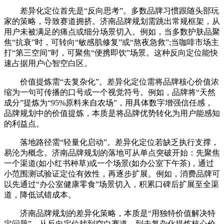
差异化定位首先是“反向思考”。多数品牌习惯跟随头部玩
家的策略，导致赛道拥挤。济南品牌规划需跳出常规框架，从
用户未被满足的痛点或细分场景切入。例如，当多数护肤品聚
焦“抗衰”时，可转向“敏感肌修复”或“熬夜急救”;当咖啡市场主
打“第三空间”时，可聚焦“便携即饮”场景。这种反向定位能快
速占据用户心智空白区。
价值提炼需“去复杂化”。差异化定位需将品牌核心价值浓
缩为一句可传播的口号或一个视觉符号。例如，品牌将“天然
成分”提炼为“95%原料来自农场”，用具体数字增强信任感，
品牌规划中的价值提炼，本质是将品牌优势转化为用户能感知
的利益点。
落地路径需“轻量化启动”。差异化定位若缺乏执行支撑，
易沦为概念。济南品牌规划的落地可从单点突破开始：先聚焦
一个渠道(如小红书种草)或一个场景(如办公室下午茶)，通过
小范围测试验证定位有效性，再逐步扩展。例如，消费品牌可
以先通过“办公室健康零食”场景切入，积累口碑后扩展至全渠
道，降低试错成本。
济南品牌规划的差异化策略，本质是“用独特价值解决特
定问题”。从反向定位找到空白赛道，到去复杂化提炼核心价