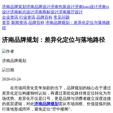
济南品牌策划
济南品牌设计
济南包装设计
济南logo设计
济南vi
设计
济南标志设计
济南商标设计
济南展厅设计
企业资讯
行业资讯
品牌百科
常见问题
首页
新闻资讯
品牌百科
济南品牌规划：差异化定位与落地路
径
济南品牌规划：差异化定位与落地路径
济南品牌规划
2026-03-24
在市场同质化竞争加剧的当下，品牌规划的核心在于通过
差异化定位构建独特认知，再通过系统化路径将定位转化为市
场优势。差异化不仅是口号，更是品牌与消费者建立深度连接
的底层逻辑，对此
济南品牌规划
需从市场洞察、价值提炼到执
行落地形成闭环，避免定位“空中楼阁”。