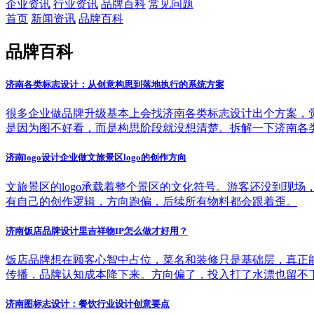
企业资讯
行业资讯
品牌百科
常见问题
首页
新闻资讯
品牌百科
品牌百科
济南各类标志设计：从创意构思到落地执行的系统方案
很多企业做品牌升级基本上会找济南各类标志设计出个方案，
是因为图不好看，而是构思阶段就没想清楚。拆解一下济南各
济南logo设计企业做文旅景区logo的创作方向
文旅景区的logo承载着整个景区的文化符号。游客还没到现场，
有自己的创作逻辑，方向跑偏，后续所有物料都会跟着歪。
济南饭店品牌设计里吉祥物IP怎么做才好用？
饭店品牌想在顾客心智中占位，菜名和装修只是基础层，真正
传播，品牌认知成本降下来。方向偏了，投入打了水漂也留不
济南图标志设计：餐饮行业设计创意要点