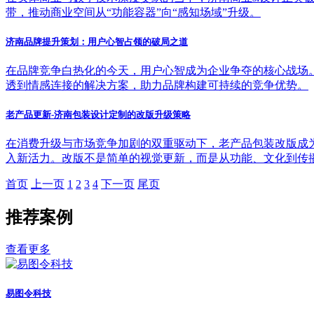
带，推动商业空间从“功能容器”向“感知场域”升级。
济南品牌提升策划：用户心智占领的破局之道
在品牌竞争白热化的今天，用户心智成为企业争夺的核心战场
透到情感连接的解决方案，助力品牌构建可持续的竞争优势。
老产品更新-济南包装设计定制的改版升级策略
在消费升级与市场竞争加剧的双重驱动下，老产品包装改版成
入新活力。改版不是简单的视觉更新，而是从功能、文化到传
首页
上一页
1
2
3
4
下一页
尾页
推荐案例
查看更多
易图令科技