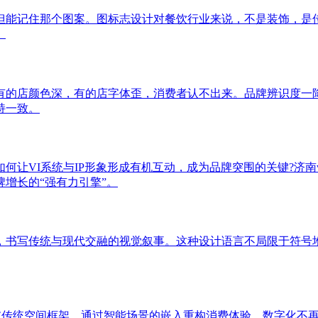
但能记住那个图案。图标志设计对餐饮行业来说，不是装饰，是
。
有的店颜色深，有的店字体歪，消费者认不出来。品牌辨识度一
持一致。
何让VI系统与IP形象形成有机互动，成为品牌突围的关键?济南
增长的“强有力引擎”。
，书写传统与现代交融的视觉叙事。这种设计语言不局限于符号
突破传统空间框架，通过智能场景的嵌入重构消费体验。数字化不