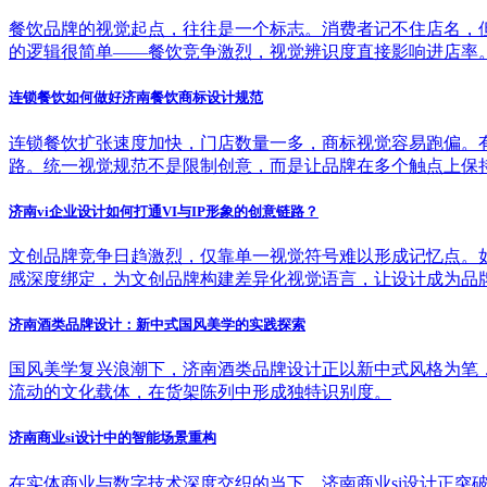
餐饮品牌的视觉起点，往往是一个标志。消费者记不住店名，
的逻辑很简单——餐饮竞争激烈，视觉辨识度直接影响进店率
连锁餐饮如何做好济南餐饮商标设计规范
连锁餐饮扩张速度加快，门店数量一多，商标视觉容易跑偏。
路。统一视觉规范不是限制创意，而是让品牌在多个触点上保
济南vi企业设计如何打通VI与IP形象的创意链路？
文创品牌竞争日趋激烈，仅靠单一视觉符号难以形成记忆点。如
感深度绑定，为文创品牌构建差异化视觉语言，让设计成为品牌
济南酒类品牌设计：新中式国风美学的实践探索
国风美学复兴浪潮下，济南酒类品牌设计正以新中式风格为笔
流动的文化载体，在货架陈列中形成独特识别度。
济南商业si设计中的智能场景重构
在实体商业与数字技术深度交织的当下，济南商业si设计正