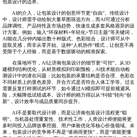
包装设计的边界。
AI的介入，让包装设计的创意环节更“自由”。传统设计
中，设计师需手动绘制大量草图筛选方向，而AI可通过分析
品牌调性、产品特性及市场趋势，快速生成多套风格迥异的设
计方案。例如，输入“环保材料+年轻化+节日主题”等关键词，
AI能在几分钟内输出数十种版式、色彩组合，设计师可从中
提取灵感，而非从零开始。这种“人机协作”模式，让创意不再
受限于个人经验，而是基于数据驱动的精准探索。
在落地环节，AI让济南包装设计的细节更“可控”。从3D
建模到结构优化，从材质模拟到印刷预检，AI技术能自动检
测设计中的潜在问题：比如包装的承重结构是否合理、色彩在
不同材质上的显色差异、开合方式是否符合人体工学等。过去
需要反复打样测试的环节，如今通过AI模拟即可提前规避风
险，大幅降低试错成本。设计师的精力得以从“纠错”转向“创
新”，设计效率与成品质量同步提升。
AI不是要取代设计师，而是让济南包装设计流程更“聪
明”。当机器处理重复性、技术性工作，人类设计师便能将更
多时间投入品牌故事挖掘、用户体验优化等核心价值领域。未
来，包装设计的竞争将不再是“谁画得更快”，而是“谁能更懂